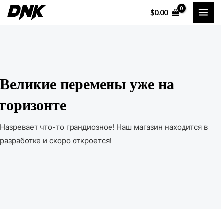
Перейти
MAI
$
0.00
к
ME
содержимому
Великие перемены уже на
горизонте
Назревает что-то грандиозное! Наш магазин находится в
разработке и скоро откроется!