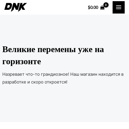
Перейти
MAI
$
0.00
к
ME
содержимому
Великие перемены уже на
горизонте
Назревает что-то грандиозное! Наш магазин находится в
разработке и скоро откроется!