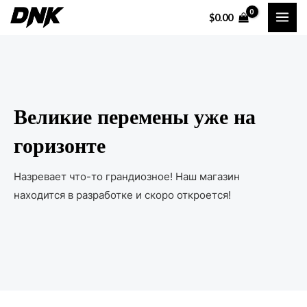
Перейти
MAI
$
0.00
к
ME
содержимому
Великие перемены уже на
горизонте
Назревает что-то грандиозное! Наш магазин
находится в разработке и скоро откроется!