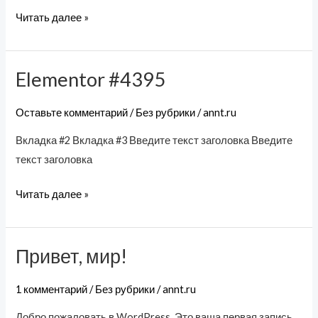
Читать далее »
Elementor #4395
Elementor
#4395
Оставьте комментарий
/
Без рубрики
/
annt.ru
Вкладка #2 Вкладка #3 Введите текст заголовка Введите
текст заголовка
Читать далее »
Привет, мир!
Привет,
мир!
1 комментарий
/
Без рубрики
/
annt.ru
Добро пожаловать в WordPress. Это ваша первая запись.