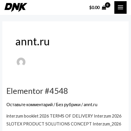
Перейти
MAI
$
0.00
к
ME
содержимому
annt.ru
Elementor #4548
Elementor
#4548
Оставьте комментарий
/
Без рубрики
/
annt.ru
interzum booklet 2026 TERMS OF DELIVERY Interzum 2026
SLOTEX PRODUCT SOLUTIONS CONCEPT Interzum_2026